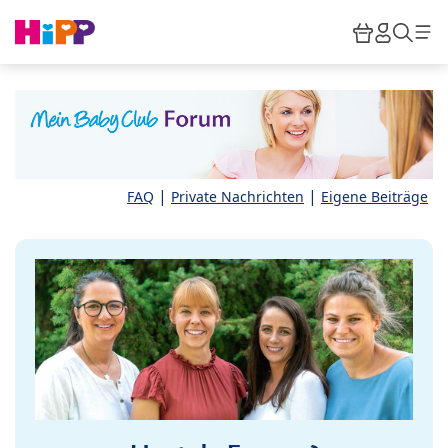
Skip to main content
Warenkor
HiPP M
Such
|
|
FAQ
Private Nachrichten
Eigene Beiträge