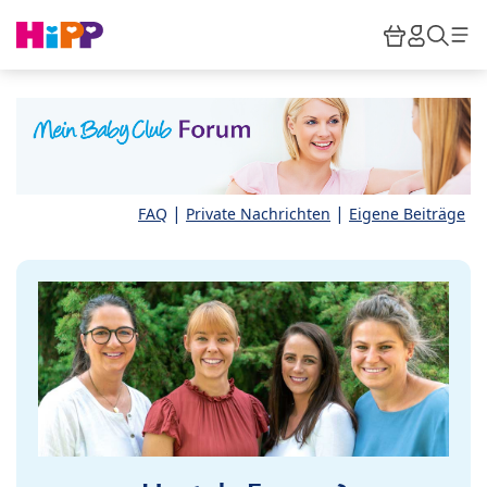
Skip to main content
Warenkor
HiPP M
Such
|
|
FAQ
Private Nachrichten
Eigene Beiträge