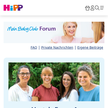
Skip to main content
Warenkor
HiPP M
Such
|
|
FAQ
Private Nachrichten
Eigene Beiträge