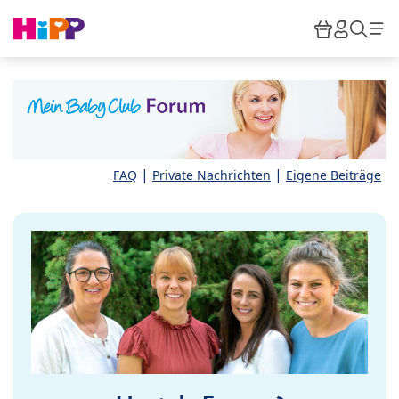
Skip to main content
Warenkor
HiPP M
Such
|
|
FAQ
Private Nachrichten
Eigene Beiträge