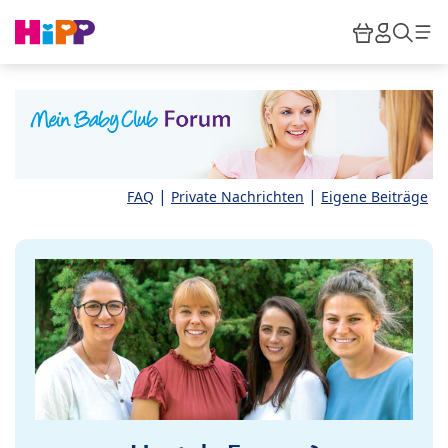
Skip to main content
Warenkor
HiPP M
Such
|
|
FAQ
Private Nachrichten
Eigene Beiträge