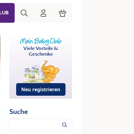
Suche
HiPP Mein Babyclub
Warenkorb
LUB
Viele Vorteile &
Geschenke
Neu registrieren
Suche
Suche