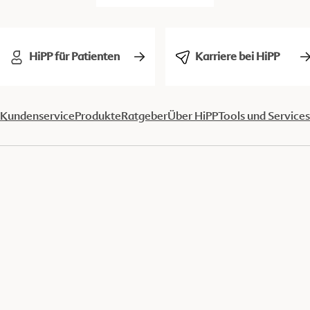
HiPP für Patienten
Karriere bei HiPP
Kundenservice
Produkte
Ratgeber
Über HiPP
Tools und Services