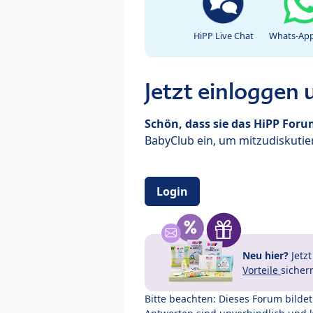
HiPP Live Chat
Whats-App
Jetzt einloggen
Schön, dass sie das HiPP For
BabyClub ein, um mitzudiskutier
Login
Neu hier?
Jetz
Vorteile
sicher
Bitte beachten: Dieses Forum bilde