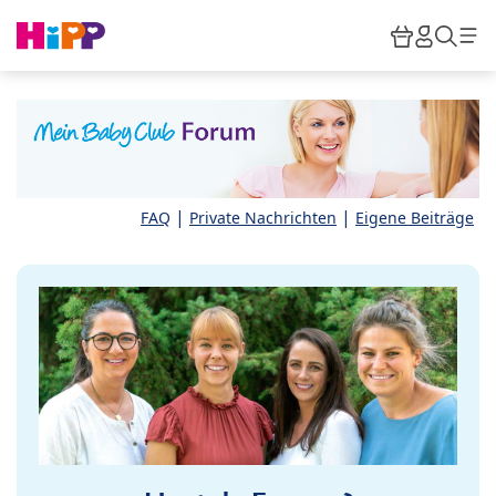
Skip to main content
Warenkor
HiPP M
Such
|
|
FAQ
Private Nachrichten
Eigene Beiträge