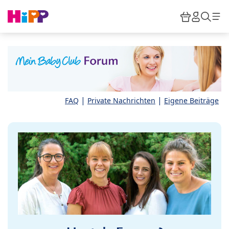
Skip to main content
Warenkor
HiPP M
Such
|
|
FAQ
Private Nachrichten
Eigene Beiträge