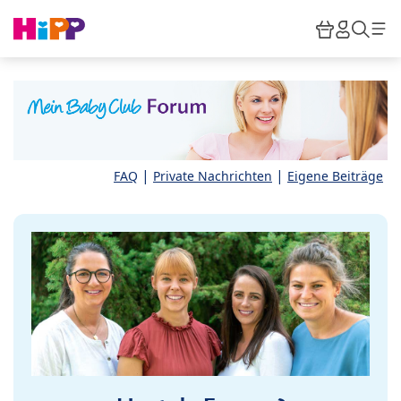
Skip to main content
Warenkor
HiPP M
Such
|
|
FAQ
Private Nachrichten
Eigene Beiträge