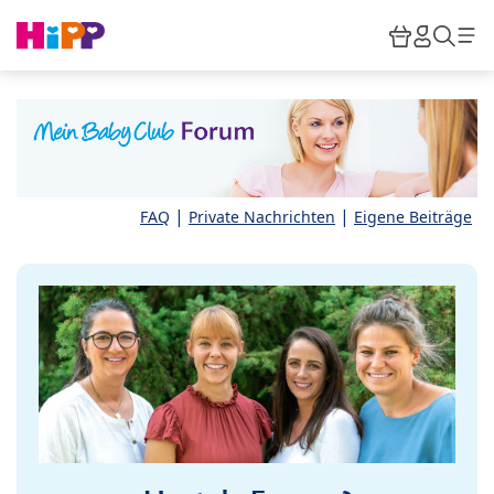
Skip to main content
Warenkor
HiPP M
Such
|
|
FAQ
Private Nachrichten
Eigene Beiträge