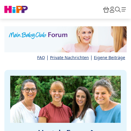
Skip to main content
Warenkor
HiPP M
Such
|
|
FAQ
Private Nachrichten
Eigene Beiträge