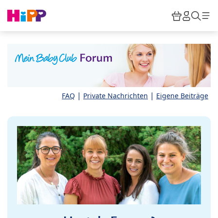
Skip to main content
Warenkor
HiPP M
Such
|
|
FAQ
Private Nachrichten
Eigene Beiträge