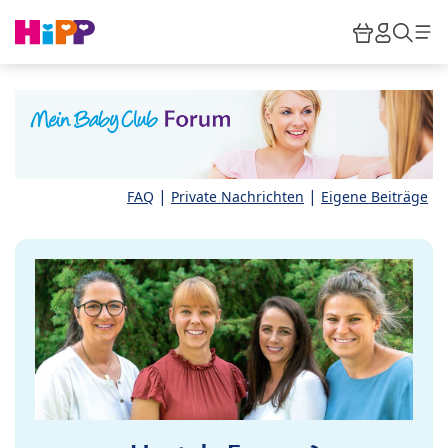
Skip to main content
Warenkor
HiPP M
Such
|
|
FAQ
Private Nachrichten
Eigene Beiträge