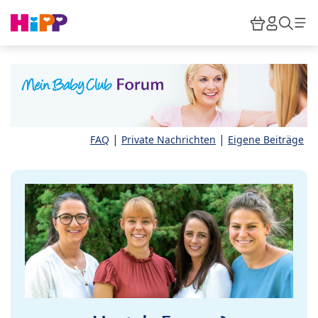
Skip to main content
Warenkor
HiPP M
Such
|
|
FAQ
Private Nachrichten
Eigene Beiträge