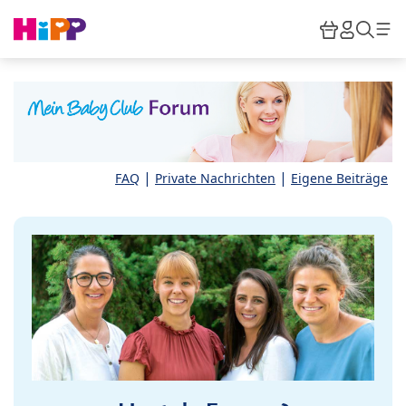
Skip to main content
Warenkor
HiPP M
Such
|
|
FAQ
Private Nachrichten
Eigene Beiträge