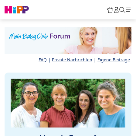
Skip to main content
Warenkor
HiPP M
Such
|
|
FAQ
Private Nachrichten
Eigene Beiträge