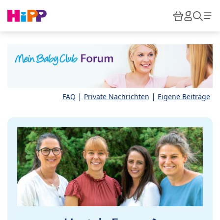
Skip to main content
Warenkor
HiPP M
Such
|
|
FAQ
Private Nachrichten
Eigene Beiträge