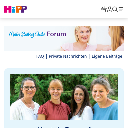
Skip to main content
Warenkor
HiPP M
Such
|
|
FAQ
Private Nachrichten
Eigene Beiträge