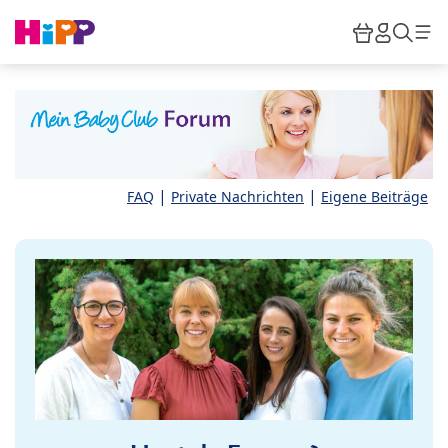
Skip to main content
Warenkor
HiPP M
Such
|
|
FAQ
Private Nachrichten
Eigene Beiträge