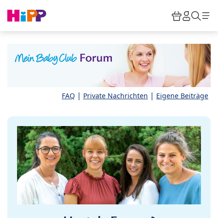
Skip to main content
Warenkor
HiPP M
Such
|
|
FAQ
Private Nachrichten
Eigene Beiträge