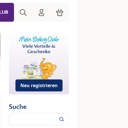
Suche
HiPP Mein Babyclub
Warenkorb
LUB
Viele Vorteile &
Geschenke
Neu registrieren
Suche
Suche