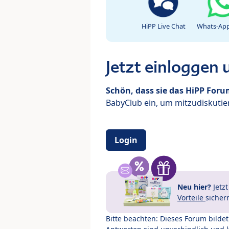
HiPP Live Chat
Whats-App
Jetzt einloggen
Schön, dass sie das HiPP For
BabyClub ein, um mitzudiskutier
Login
Neu hier?
Jetz
Vorteile
sicher
Bitte beachten: Dieses Forum bilde