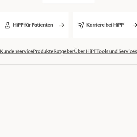
HiPP für Patienten
Karriere bei HiPP
Kundenservice
Produkte
Ratgeber
Über HiPP
Tools und Services