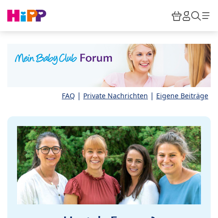
Skip to main content
Warenkor
HiPP M
Such
|
|
FAQ
Private Nachrichten
Eigene Beiträge