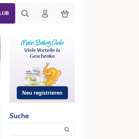
Suche
HiPP Mein Babyclub
Warenkorb
LUB
Viele Vorteile &
Geschenke
Neu registrieren
Suche
Suche