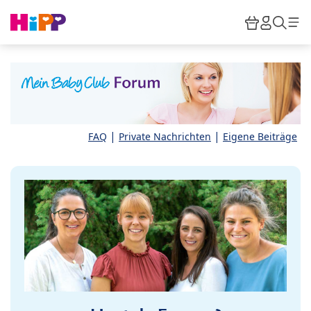
Skip to main content
Warenkor
HiPP M
Such
|
|
FAQ
Private Nachrichten
Eigene Beiträge