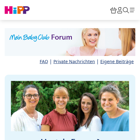
Skip to main content
Warenkor
HiPP M
Such
|
|
FAQ
Private Nachrichten
Eigene Beiträge