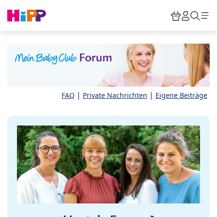
Skip to main content
Warenkor
HiPP M
Such
|
|
FAQ
Private Nachrichten
Eigene Beiträge