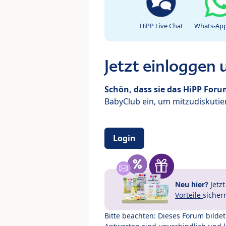
HiPP Live Chat
Whats-App
Jetzt einloggen
Schön, dass sie das HiPP For
BabyClub ein, um mitzudiskutier
Login
Neu hier?
Jetz
Vorteile
sicher
Bitte beachten: Dieses Forum bilde