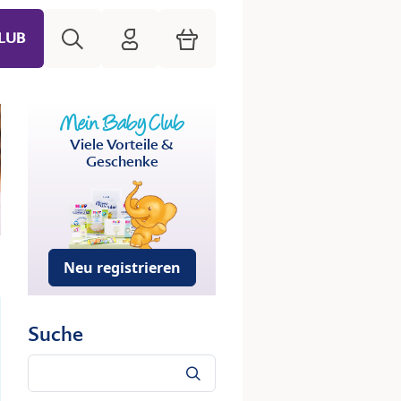
Suche
HiPP Mein Babyclub
Warenkorb
LUB
Viele Vorteile &
Geschenke
Neu registrieren
Suche
Suche