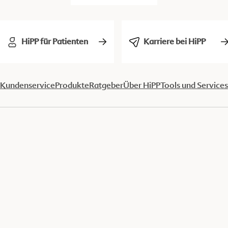
HiPP für Patienten
Karriere bei HiPP
Kundenservice
Produkte
Ratgeber
Über HiPP
Tools und Services