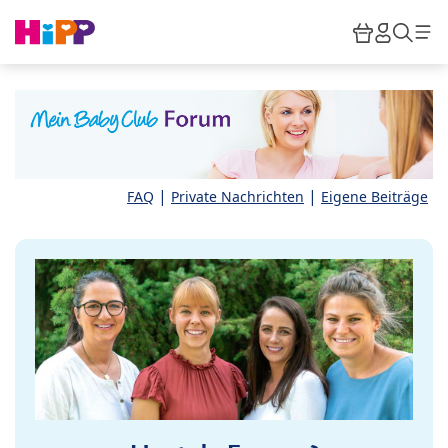
Skip to main content
Warenkor
HiPP M
Such
|
|
FAQ
Private Nachrichten
Eigene Beiträge