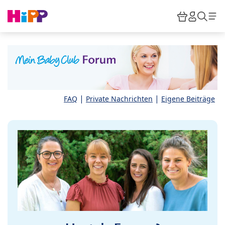
Skip to main content
Warenkor
HiPP M
Such
|
|
FAQ
Private Nachrichten
Eigene Beiträge