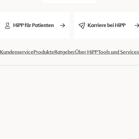
HiPP für Patienten
Karriere bei HiPP
Kundenservice
Produkte
Ratgeber
Über HiPP
Tools und Services