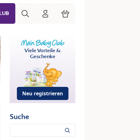
Suche
HiPP Mein Babyclub
Warenkorb
LUB
Viele Vorteile &
Geschenke
Neu registrieren
Suche
Suche