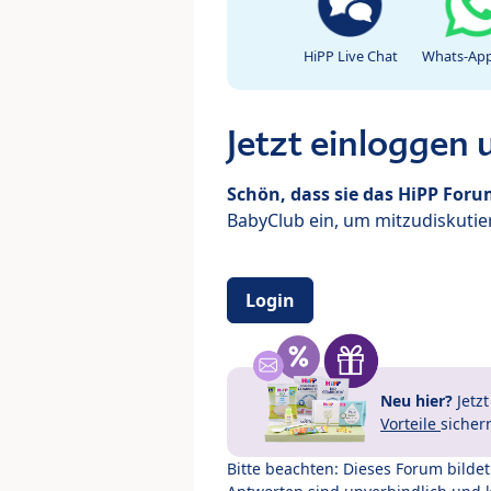
HiPP Live Chat
Whats-App
Jetzt einloggen
Schön, dass sie das HiPP For
BabyClub ein, um mitzudiskutier
Login
Neu hier?
Jetz
Vorteile
sicher
Bitte beachten: Dieses Forum bilde