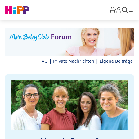
Skip to main content
Warenkor
HiPP M
Such
|
|
FAQ
Private Nachrichten
Eigene Beiträge