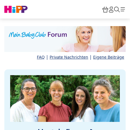
Skip to main content
Warenkor
HiPP M
Such
|
|
FAQ
Private Nachrichten
Eigene Beiträge