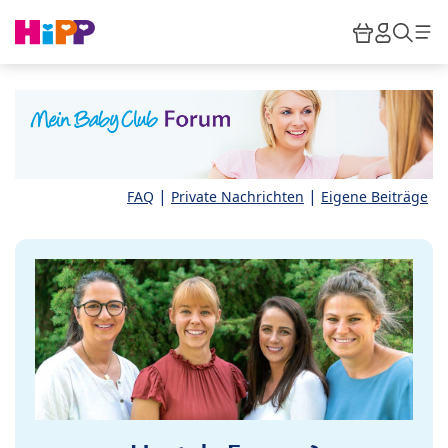
Skip to main content
Warenkor
HiPP M
Such
|
|
FAQ
Private Nachrichten
Eigene Beiträge