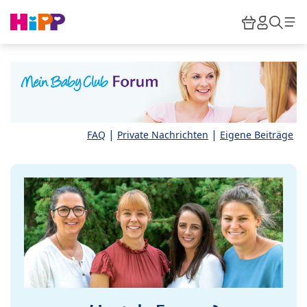
Skip to main content
Warenkor
HiPP M
Such
|
|
FAQ
Private Nachrichten
Eigene Beiträge