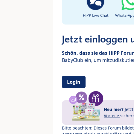
HiPP Live Chat
Whats-App
Jetzt einloggen
Schön, dass sie das HiPP For
BabyClub ein, um mitzudiskutier
Login
Neu hier?
Jetz
Vorteile
sicher
Bitte beachten: Dieses Forum bilde