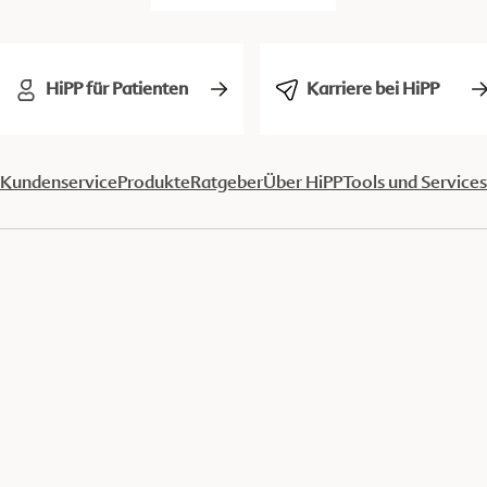
HiPP für Patienten
Karriere bei HiPP
Kundenservice
Produkte
Ratgeber
Über HiPP
Tools und Services