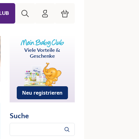
Suche
HiPP Mein Babyclub
Warenkorb
LUB
Viele Vorteile &
Geschenke
Neu registrieren
Suche
Suche