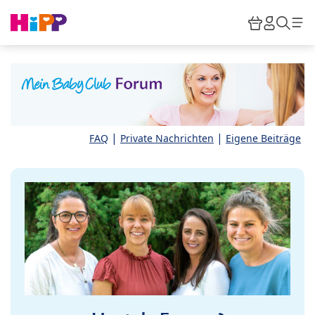
Skip to main content
Warenkor
HiPP M
Such
|
|
FAQ
Private Nachrichten
Eigene Beiträge