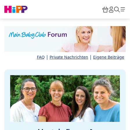
Skip to main content
Warenkor
HiPP M
Such
|
|
FAQ
Private Nachrichten
Eigene Beiträge