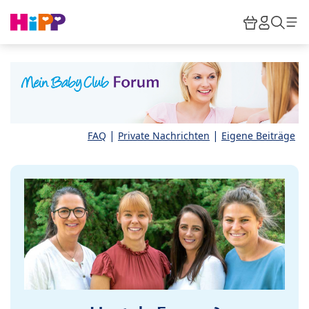
Skip to main content
Warenkor
HiPP M
Such
|
|
FAQ
Private Nachrichten
Eigene Beiträge