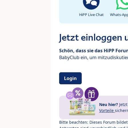
HiPP Live Chat
Whats-App
Jetzt einloggen
Schön, dass sie das HiPP For
BabyClub ein, um mitzudiskutier
Login
Neu hier?
Jetz
Vorteile
sicher
Bitte beachten: Dieses Forum bilde