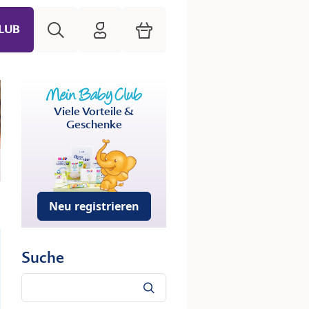
Suche
HiPP Mein Babyclub
Warenkorb
LUB
Viele Vorteile &
Geschenke
Neu registrieren
Suche
Suche