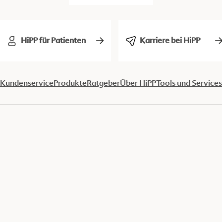
HiPP für Patienten
Karriere bei HiPP
Kundenservice
Produkte
Ratgeber
Über HiPP
Tools und Services