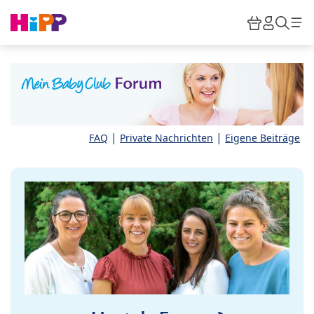
Skip to main content
Warenkor
HiPP M
Such
|
|
FAQ
Private Nachrichten
Eigene Beiträge