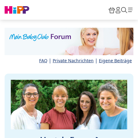
Skip to main content
Warenkor
HiPP M
Such
|
|
FAQ
Private Nachrichten
Eigene Beiträge