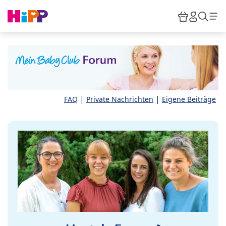
Skip to main content
Warenkor
HiPP M
Such
|
|
FAQ
Private Nachrichten
Eigene Beiträge