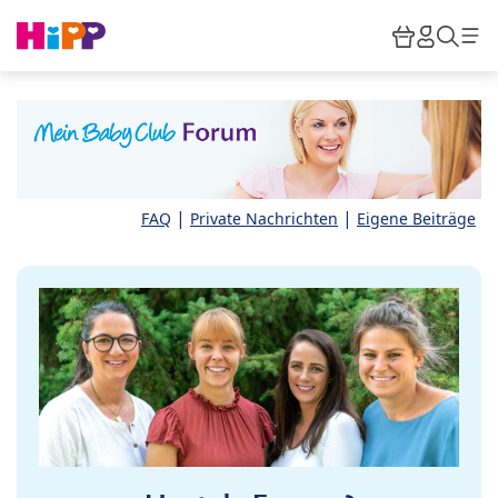
Skip to main content
Warenkor
HiPP M
Such
|
|
FAQ
Private Nachrichten
Eigene Beiträge