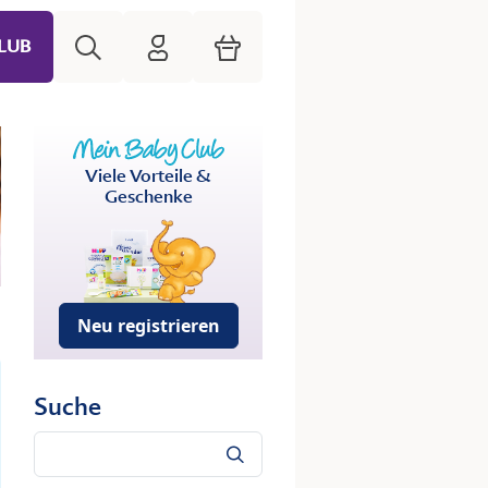
Suche
HiPP Mein Babyclub
Warenkorb
LUB
Viele Vorteile &
Geschenke
Neu registrieren
Suche
Suche