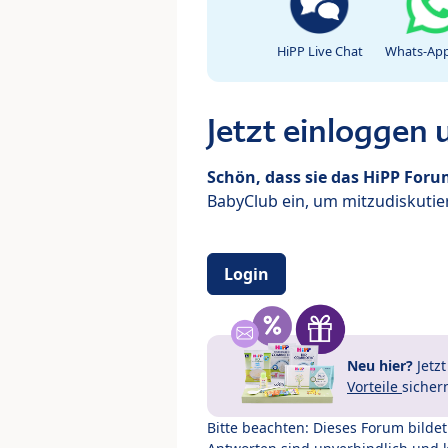
HiPP Live Chat
Whats-App
Jetzt einloggen
Schön, dass sie das HiPP For
BabyClub ein, um mitzudiskutier
Login
Neu hier?
Jetz
Vorteile
sicher
Bitte beachten: Dieses Forum bilde