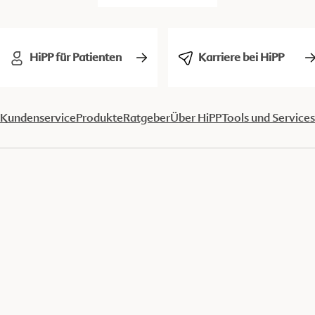
HiPP für Patienten
Karriere bei HiPP
Kundenservice
Produkte
Ratgeber
Über HiPP
Tools und Services