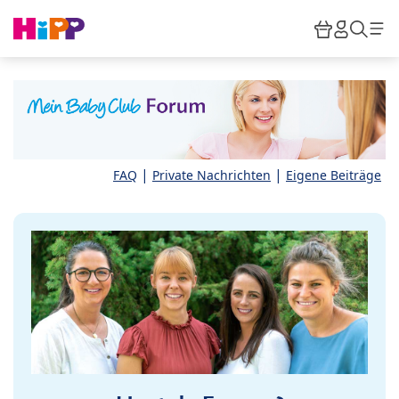
Skip to main content
Warenkor
HiPP M
Such
|
|
FAQ
Private Nachrichten
Eigene Beiträge