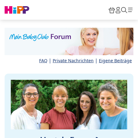
Skip to main content
Warenkor
HiPP M
Such
|
|
FAQ
Private Nachrichten
Eigene Beiträge