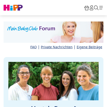
Skip to main content
Warenkor
HiPP M
Such
|
|
FAQ
Private Nachrichten
Eigene Beiträge