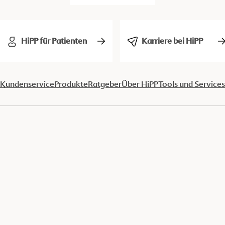
HiPP für Patienten
Karriere bei HiPP
Kundenservice
Produkte
Ratgeber
Über HiPP
Tools und Services