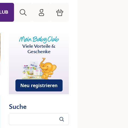
Suche
HiPP Mein Babyclub
Warenkorb
LUB
Viele Vorteile &
Geschenke
Neu registrieren
Suche
Suche