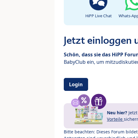
HiPP Live Chat
Whats-App
Jetzt einloggen
Schön, dass sie das HiPP For
BabyClub ein, um mitzudiskutier
Login
Neu hier?
Jetz
Vorteile
sicher
Bitte beachten: Dieses Forum bilde