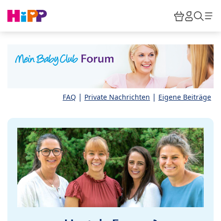
Skip to main content
Warenkor
HiPP M
Such
|
|
FAQ
Private Nachrichten
Eigene Beiträge