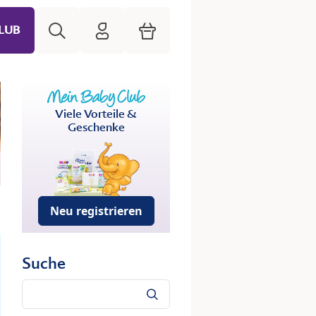
Suche
HiPP Mein Babyclub
Warenkorb
LUB
Viele Vorteile &
Geschenke
Neu registrieren
Suche
Suche