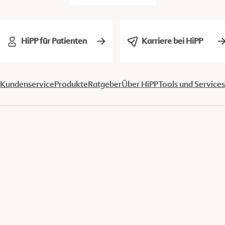
HiPP für Patienten
Karriere bei HiPP
Kundenservice
Produkte
Ratgeber
Über HiPP
Tools und Services