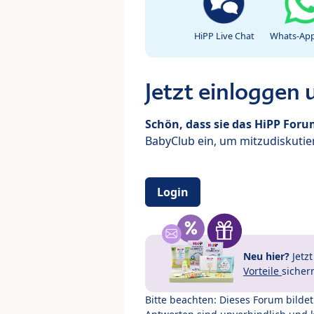
HiPP Live Chat
Whats-App
Jetzt einloggen
Schön, dass sie das HiPP For
BabyClub ein, um mitzudiskutier
Login
Neu hier?
Jetz
Vorteile
sicher
Bitte beachten: Dieses Forum bilde